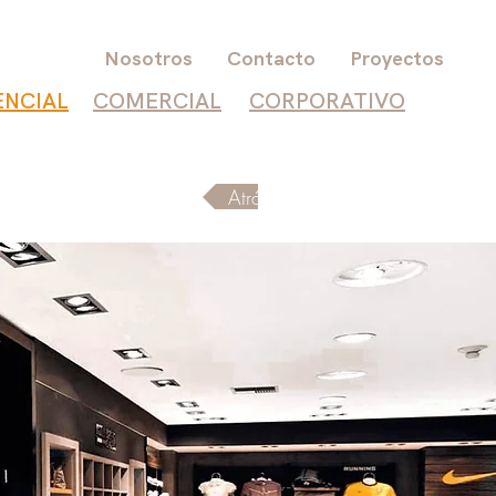
Nosotros
Contacto
Proyectos
ENCIAL
COMERCIAL
CORPORATIVO
Atrás